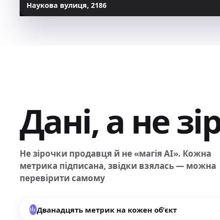
Наукова вулиця, 21
86
Дані, а не з
Не зірочки продавця й не «магія AI». Кожна
метрика підписана, звідки взялась — можна
перевірити самому
Дванадцять метрик на кожен обʼєкт