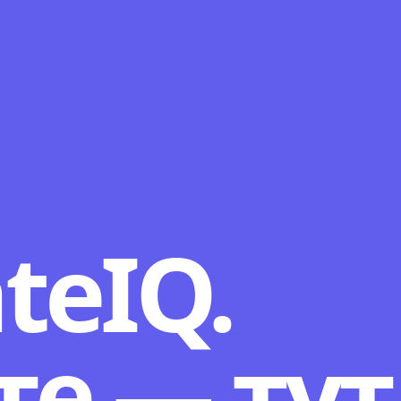
teIQ.
те — тут