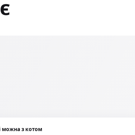
є
і можна з котом