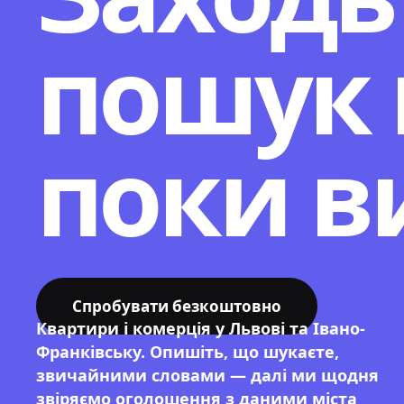
пошук 
поки в
Спробувати безкоштовно
Квартири і комерція у Львові та Івано-
Франківську. Опишіть, що шукаєте,
звичайними словами — далі ми щодня
звіряємо оголошення з даними міста