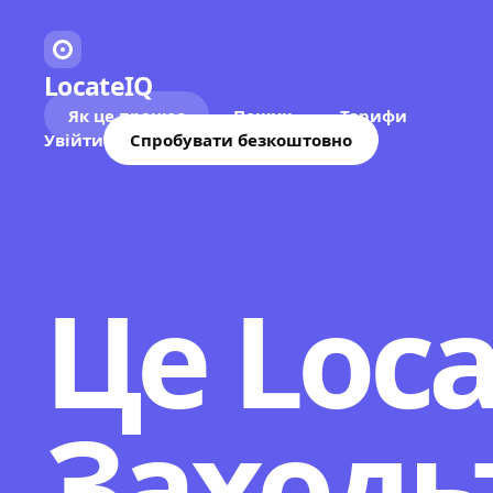
LocateIQ
Як це працює
Пошук
Тарифи
Увійти
Спробувати безкоштовно
Це Loca
Заходь