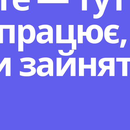
працює,
и зайнят