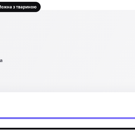
Можна з твариною
а