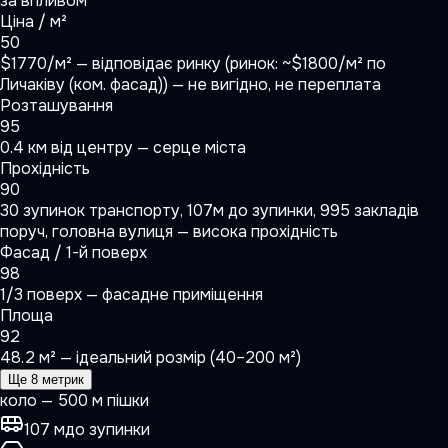
за впливом
Ціна / м²
50
$1770/м² — відповідає ринку (ринок: ~$1800/м² по
Личаківу (ком. фасад)) — не вигідно, не переплата
Розташування
95
0.4 км від центру — серце міста
Прохідність
90
30 зупинок транспорту, 107м до зупинки, 995 закладів
поруч, головна вулиця — висока прохідність
Фасад / 1-й поверх
98
1/3 поверх — фасадне приміщення
Площа
92
48.2 м² — ідеальний розмір (40–200 м²)
Ще 8 метрик
коло — 500 м пішки
107 м
до зупинки