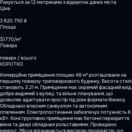
Рахується за 12 метриками з відкритих даних міста
Ціна
$85k
3 820 750 ₴
Площа
48.2 м²
$1770/м²
Поверх
1 / 3
поверх / всього
КОРОТКО
Комерційне приміщення площею 48 м² розташоване на
першому поверху триповерхового будинку. Висота стелі
становить 3,21 м. Приміщення має окремий фасадний вхід,
добре видимий з вулиці, та вільне планування, що
дозволяє адаптувати простір під різні формати бізнесу.
Обладнано власним санвузлом та автономним
опаленням. Електропостачання забезпечує потужність 6
кВт. Конструктивно приміщення має бетонні перекриття,
вікна та двері обладнані рольставнями. Проведено
ремонт. Місце відзначається високою прохідністю, що