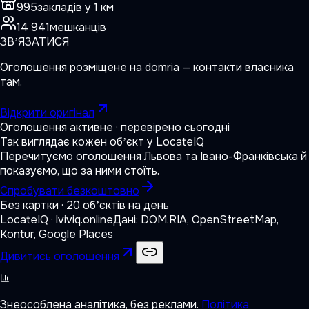
995
закладів у 1 км
14 941
мешканців
ЗВʼЯЗАТИСЯ
Оголошення розміщене на
domria
— контакти власника
там.
Відкрити оригінал
Оголошення активне · перевірено сьогодні
Так виглядає кожен обʼєкт у LocateIQ
Перечитуємо оголошення Львова та Івано-Франківська й
показуємо, що за ними стоїть.
Спробувати безкоштовно
Без картки · 20 обʼєктів на день
LocateIQ · lviviq.online
Дані: DOM.RIA, OpenStreetMap,
Kontur, Google Places
Дивитись оголошення
Знеособлена аналітика, без реклами.
Політика