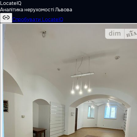
LocateIQ
Аналітика нерухомості Львова
Спробувати LocateIQ