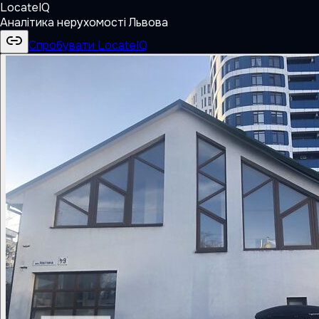
LocateIQ
Аналітика нерухомості Львова
Спробувати LocateIQ