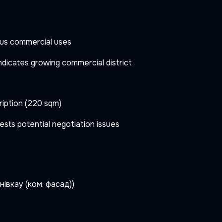
ious commercial uses
ndicates growing commercial district
ription (220 sqm)
gests potential negotiation issues
івкау (ком. фасад))