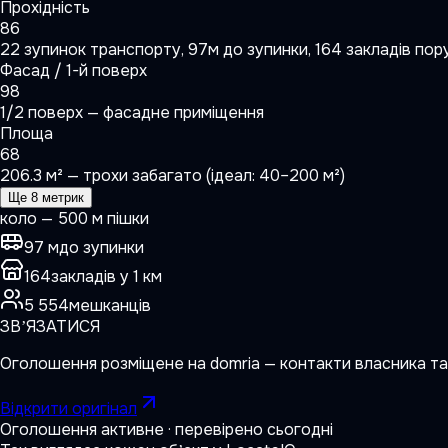
Прохідність
86
22 зупинок транспорту, 97м до зупинки, 164 закладів пор
Фасад / 1-й поверх
98
1/2 поверх — фасадне приміщення
Площа
68
206.3 м² — трохи забагато (ідеал: 40–200 м²)
Ще 8 метрик
коло — 500 м пішки
97 м
до зупинки
164
закладів у 1 км
5 554
мешканців
ЗВʼЯЗАТИСЯ
Оголошення розміщене на
domria
— контакти власника та
Відкрити оригінал
Оголошення активне · перевірено сьогодні