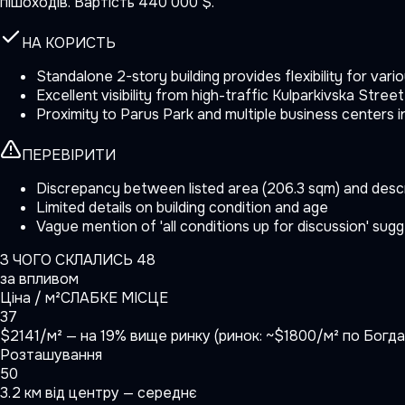
пішоходів. Вартість 440 000 $.
НА КОРИСТЬ
Standalone 2-story building provides flexibility for var
Excellent visibility from high-traffic Kulparkivska Street
Proximity to Parus Park and multiple business centers i
ПЕРЕВІРИТИ
Discrepancy between listed area (206.3 sqm) and desc
Limited details on building condition and age
Vague mention of 'all conditions up for discussion' sug
З ЧОГО СКЛАЛИСЬ
48
за впливом
Ціна / м²
СЛАБКЕ МІСЦЕ
37
$2141/м² — на 19% вище ринку (ринок: ~$1800/м² по Богдан
Розташування
50
3.2 км від центру — середнє