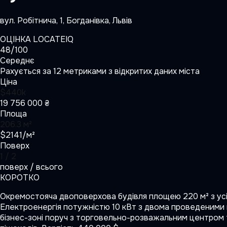
вул. Робітнича, 1, Богданівка, Львів
ОЦІНКА LOCATEIQ
48
/100
Середнє
Рахується за 12 метриками з відкритих даних міста
Ціна
$440k
19 756 000 ₴
Площа
206.3 м²
$2141/м²
Поверх
1 / 2
поверх / всього
КОРОТКО
Окремостояча двоповерхова будівля площею 220 м² з усі
Електроенергія потужністю 10 кВт з двома проведеними ка
бізнес-зоні поруч з торговельно-розважальним центром т