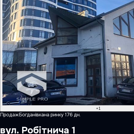
+
1
Продаж
Богданівка
на ринку
176
дн.
вул. Робітнича 1