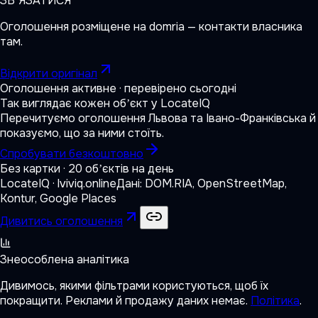
ЗВʼЯЗАТИСЯ
Оголошення розміщене на
domria
— контакти власника
там.
Відкрити оригінал
Оголошення активне · перевірено сьогодні
Так виглядає кожен обʼєкт у LocateIQ
Перечитуємо оголошення Львова та Івано-Франківська й
показуємо, що за ними стоїть.
Спробувати безкоштовно
Без картки · 20 обʼєктів на день
LocateIQ · lviviq.online
Дані: DOM.RIA, OpenStreetMap,
Kontur, Google Places
Дивитись оголошення
Знеособлена аналітика
Дивимось, якими фільтрами користуються, щоб їх
покращити. Реклами й продажу даних немає.
Політика
.