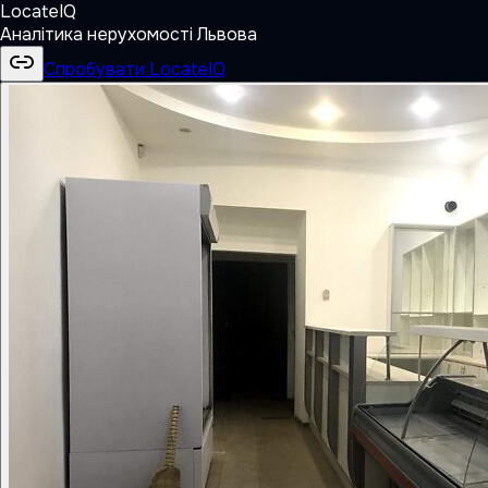
LocateIQ
Аналітика нерухомості Львова
Спробувати LocateIQ