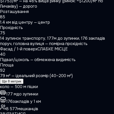
$1753/м² — на 46% вище ринку (ринок: ~$1200/м² по
Личаківу) — дорого
Розташування
85
1.4 км від центру — центр
Прохідність
75
14 зупинок транспорту, 177м до зупинки, 176 закладів
поруч, головна вулиця — помірна прохідність
Фасад / 1-й поверх
СЛАБКЕ МІСЦЕ
40
Підвал/цоколь — обмежена видимість
Площа
92
79 м² — ідеальний розмір (40–200 м²)
Ще 8 метрик
коло — 500 м пішки
177 м
до зупинки
176
закладів у 1 км
8 577
мешканців