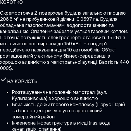
КОРОТКО
Окремостояча 2-поверхова будівля загальною площею
206,8 м² на прибудинковій ділянці 0,0597 га. Будівля
обладнана газопостачанням, водопостачанням та
каналізацією. Опалення забезпечується газовим котлом.
Поточна потужність електроенергії становить 15 кВт з
можливістю розширення до 150 кВт. На подвір'ї
передбачено паркування для 10 автомобілів. Об'єкт
розташований у активному бізнес-середовищі з
хорошою видимістю з магістральної вулиці. Вартість 440
000$.
НА КОРИСТЬ
Розташування на головній магістралі (вул.
Кульпарківська) з хорошою видимістю
Близькість до житлового комплексу (Парус Парк)
та бізнес-центрів вказує на зростаючий
комерційний район
Інженерна інфраструктура в місці (газ, вода,
каналізація, опалення)