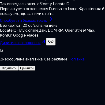
Так виглядає кожен обʼєкт у LocateIQ
Перечитуємо оголошення Львова та Івано-Франківська й
показуємо, що за ними стоїть.
Спробувати безкоштовно
Без картки · 20 обʼєктів на день
LocateIQ · lviviq.online
Дані: DOM.RIA, OpenStreetMap,
Kontur, Google Places
Дивитись оголошення
Знеособлена аналітика, без реклами.
Політика
Відхилити
Прийняти