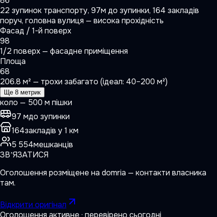
86
22 зупинок транспорту, 97м до зупинки, 164 закладів
поруч, головна вулиця — висока прохідність
Фасад / 1-й поверх
98
1/2 поверх — фасадне приміщення
Площа
68
206.8 м² — трохи забагато (ідеал: 40–200 м²)
Ще 8 метрик
коло — 500 м пішки
97 м
до зупинки
164
закладів у 1 км
5 554
мешканців
ЗВʼЯЗАТИСЯ
Оголошення розміщене на
domria
— контакти власника
там.
Відкрити оригінал
Оголошення активне · перевірено сьогодні