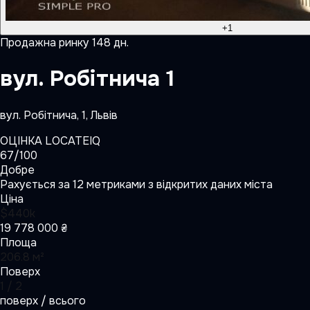
+
1
Продаж
на ринку
148
дн.
вул. Робітнича 1
вул. Робітнича, 1, Львів
ОЦІНКА LOCATEIQ
67
/100
Добре
Рахується за 12 метриками з відкритих даних міста
Ціна
$440k
19 778 000 ₴
Площа
206.8 м²
Поверх
1 / 2
поверх / всього