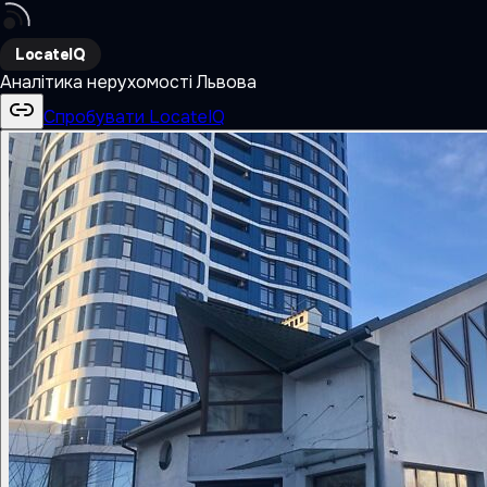
LocateIQ
Аналітика нерухомості Львова
Спробувати LocateIQ